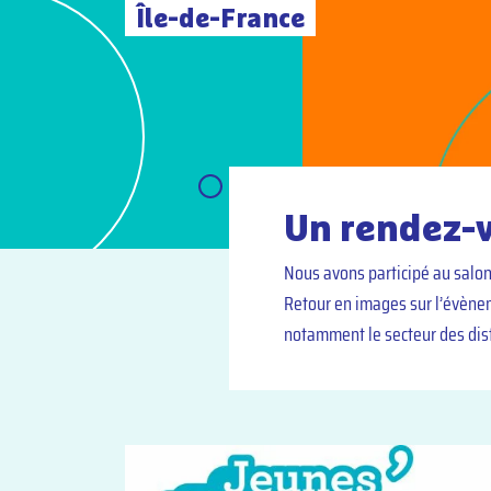
Île-de-France
Un rendez-v
Nous avons participé au salon 
Retour en images sur l’évènem
notamment le secteur des dist