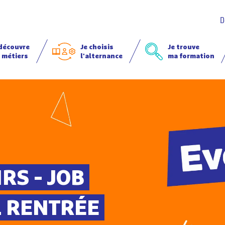
D
 découvre
Je choisis
Je trouve
 métiers
l'alternance
ma formation
RS - JOB
L RENTRÉE