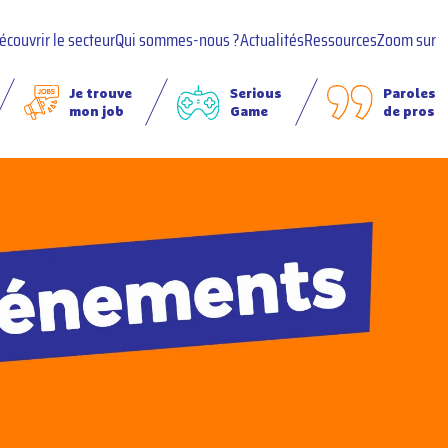
écouvrir le secteur
Qui sommes-nous ?
Actualités
Ressources
Zoom sur
Je trouve
Serious
Paroles
mon job
Game
de pros