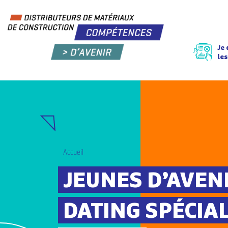
Je
les
Accueil
JEUNES D’AVENI
DATING SPÉCIA