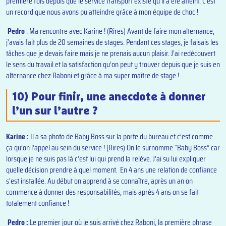
première fois depuis que le service transport existe qu’il a été atteint. C’est
un record que nous avons pu atteindre grâce à mon équipe de choc !
Pedro
: Ma rencontre avec Karine ! (Rires) Avant de faire mon alternance,
j’avais fait plus de 20 semaines de stages. Pendant ces stages, je faisais les
tâches que je devais faire mais je ne prenais aucun plaisir. J’ai redécouvert
le sens du travail et la satisfaction qu’on peut y trouver depuis que je suis en
alternance chez Raboni et grâce à ma super maître de stage !
10) Pour finir, une anecdote à donner
l’un sur l’autre ?
Karine :
Il a sa photo de Baby Boss sur la porte du bureau et c’est comme
ça qu’on l’appel au sein du service ! (Rires) On le surnomme “Baby Boss” car
lorsque je ne suis pas là c’est lui qui prend la relève. J’ai su lui expliquer
quelle décision prendre à quel moment. En 4 ans une relation de confiance
s’est installée. Au début on apprend à se connaître, après un an on
commence à donner des responsabilités, mais après 4 ans on se fait
totalement confiance !
Pedro :
Le premier jour où je suis arrivé chez Raboni, la première phrase