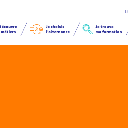
D
 découvre
Je choisis
Je trouve
 métiers
l'alternance
ma formation