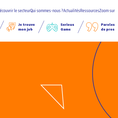
écouvrir le secteur
Qui sommes-nous ?
Actualités
Ressources
Zoom sur
Je trouve
Serious
Paroles
mon job
Game
de pros