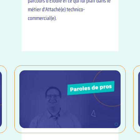
parcours d’Elodie et ce qui lui plait dans le
métier d’Attaché(e) technico-
commercial(e).